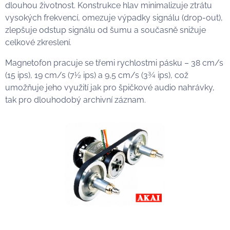
dlouhou životnost. Konstrukce hlav minimalizuje ztrátu
vysokých frekvencí, omezuje výpadky signálu (drop-out),
zlepšuje odstup signálu od šumu a současně snižuje
celkové zkreslení.
Magnetofon pracuje se třemi rychlostmi pásku – 38 cm/s
(15 ips), 19 cm/s (7½ ips) a 9,5 cm/s (3¾ ips), což
umožňuje jeho využití jak pro špičkové audio nahrávky,
tak pro dlouhodobý archivní záznam.