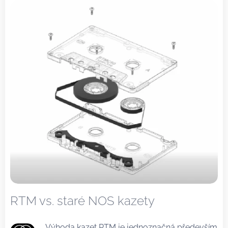
RTM vs. staré NOS kazety
Výhoda kazet RTM je jednoznačná především