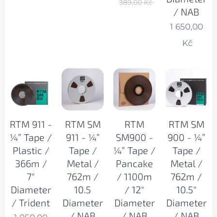
389,00
Kč
/ NAB
1 650,00
Kč
RTM 911 -
RTM SM
RTM
RTM SM
¼” Tape /
911 - ¼”
SM900 -
900 - ¼”
Plastic /
Tape /
¼” Tape /
Tape /
366m /
Metal /
Pancake
Metal /
7"
762m /
/ 1100m
762m /
Diameter
10.5
/ 12"
10.5"
/ Trident
Diameter
Diameter
Diameter
/ NAB
/ NAB
/ NAB