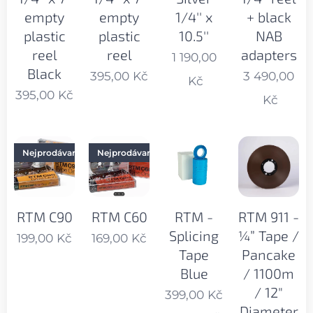
empty
empty
1/4'' x
+ black
plastic
plastic
10.5''
NAB
reel
reel
adapters
1 190,00
Black
395,00
Kč
3 490,00
Kč
395,00
Kč
Kč
Nejprodávanější
Nejprodávanější
RTM C90
RTM C60
RTM -
RTM 911 -
Splicing
¼” Tape /
199,00
Kč
169,00
Kč
Tape
Pancake
Blue
/ 1100m
/ 12"
399,00
Kč
Diameter