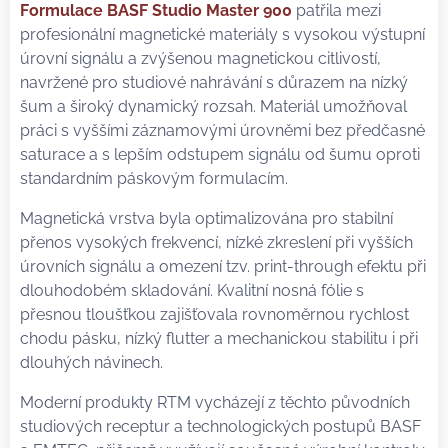
Formulace BASF Studio Master 900
patřila mezi
profesionální magnetické materiály s vysokou výstupní
úrovní signálu a zvýšenou magnetickou citlivostí,
navržené pro studiové nahrávání s důrazem na nízký
šum a široký dynamický rozsah. Materiál umožňoval
práci s vyššími záznamovými úrovněmi bez předčasné
saturace a s lepším odstupem signálu od šumu oproti
standardním páskovým formulacím.
Magnetická vrstva byla optimalizována pro stabilní
přenos vysokých frekvencí, nízké zkreslení při vyšších
úrovních signálu a omezení tzv. print-through efektu při
dlouhodobém skladování. Kvalitní nosná fólie s
přesnou tloušťkou zajišťovala rovnoměrnou rychlost
chodu pásku, nízký flutter a mechanickou stabilitu i při
dlouhých návinech.
Moderní produkty RTM vycházejí z těchto původních
studiových receptur a technologických postupů BASF