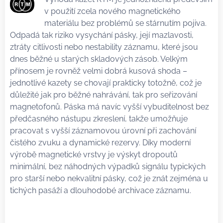
v použití zcela nového magnetického
materiálu bez problémů se stárnutím pojiva.
Odpadá tak riziko vysychání pásky, její mazlavosti,
ztráty citlivosti nebo nestability záznamu, které jsou
dnes běžné u starých skladových zásob. Velkým
přínosem je rovněž velmi dobrá kusová shoda –
jednotlivé kazety se chovají prakticky totožně, což je
důležité jak pro běžné nahrávání, tak pro seřizování
magnetofonů. Páska má navíc vyšší vybuditelnost bez
předčasného nástupu zkreslení, takže umožňuje
pracovat s vyšší záznamovou úrovní při zachování
čistého zvuku a dynamické rezervy. Díky moderní
výrobě magnetické vrstvy je výskyt dropoutů
minimální, bez náhodných výpadků signálu typických
pro starší nebo nekvalitní pásky, což je znát zejména u
tichých pasáží a dlouhodobé archivace záznamu.