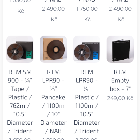
1 050,00
2 490,00
1 750,00
2 490,00
Kč
Kč
Kč
Kč
RTM SM
RTM
RTM
RTM
900 - ¼”
LPR90 -
LPR90 -
Empty
Tape /
¼”
¼”
box - 7"
Plastic /
Pancake
Plastic /
249,00
Kč
762m /
/ 1100m
1100m /
10.5"
/ 10"
10.5"
Diameter
Diameter
Diameter
/ Trident
/ NAB
/ Trident