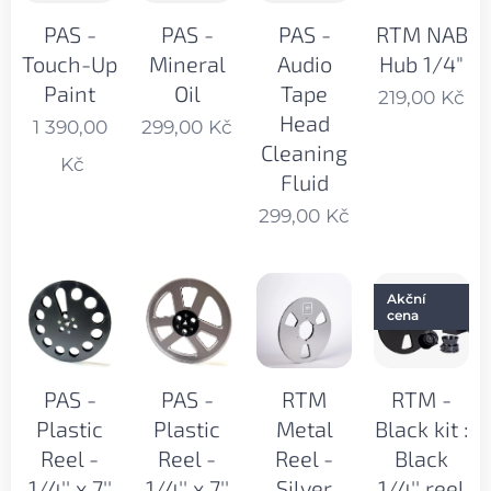
PAS -
PAS -
PAS -
RTM NAB
Touch-Up
Mineral
Audio
Hub 1/4"
Paint
Oil
Tape
219,00
Kč
Head
1 390,00
299,00
Kč
Cleaning
Kč
Fluid
299,00
Kč
Akční
cena
PAS -
PAS -
RTM
RTM -
Plastic
Plastic
Metal
Black kit :
Reel -
Reel -
Reel -
Black
1/4'' x 7''
1/4'' x 7''
Silver
1/4'' reel