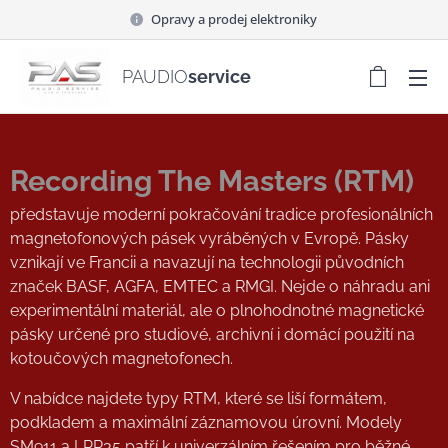
Opravy a prodej elektroniky
PAUDIO
service
Recording The Masters (RTM)
představuje moderní pokračování tradice profesionálních
magnetofonových pásek vyráběných v Evropě. Pásky
vznikají ve Francii a navazují na technologii původních
značek BASF, AGFA, EMTEC a RMGI. Nejde o náhradu ani
experimentální materiál, ale o plnohodnotné magnetické
pásky určené pro studiové, archivní i domácí použití na
kotoučových magnetofonech.
V nabídce najdete typy RTM, které se liší formátem,
podkladem a maximální záznamovou úrovní. Modely
SM911 a LPR35 patří k univerzálním řešením pro běžné