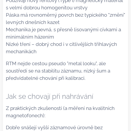
Používají nový feritový (Type I) magnetický materiál
s velmi dobrou homogenitou vrstvy
Páska má rovnoměrný povrch bez typického "zrnění"
levných dnešních kazet
Mechanika je pevná, s přesně lisovanými cívkami a
minimálním házením
Nízké tření – dobrý chod i v citlivějších tříhlavých
mechanikách
RTM nejde cestou pseudo "metal looku", ale
soustředí se na stabilitu záznamu, nízký šum a
předvídatelné chování při kalibraci.
Jak se chovají při nahrávání
Z praktických zkušeností (a měření na kvalitních
magnetofonech):
Dobře snášejí vyšší záznamové úrovně bez