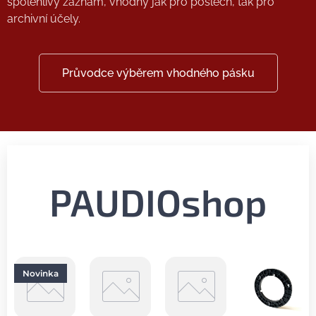
spolehlivý záznam, vhodný jak pro poslech, tak pro
archivní účely.
Průvodce výběrem vhodného pásku
PAUDIOshop
Novinka