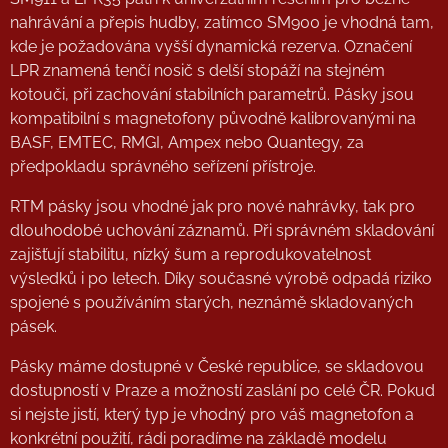
nahrávání a přepis hudby, zatímco SM900 je vhodná tam,
kde je požadována vyšší dynamická rezerva. Označení
LPR znamená tenčí nosič s delší stopáží na stejném
kotouči, při zachování stabilních parametrů. Pásky jsou
kompatibilní s magnetofony původně kalibrovanými na
BASF, EMTEC, RMGI, Ampex nebo Quantegy, za
předpokladu správného seřízení přístroje.
RTM pásky jsou vhodné jak pro nové nahrávky, tak pro
dlouhodobé uchování záznamů. Při správném skladování
zajišťují stabilitu, nízký šum a reprodukovatelnost
výsledků i po letech. Díky současné výrobě odpadá riziko
spojené s používáním starých, neznámě skladovaných
pásek.
Pásky máme dostupné v České republice, se skladovou
dostupností v Praze a možností zaslání po celé ČR. Pokud
si nejste jistí, který typ je vhodný pro váš magnetofon a
konkrétní použití, rádi poradíme na základě modelu