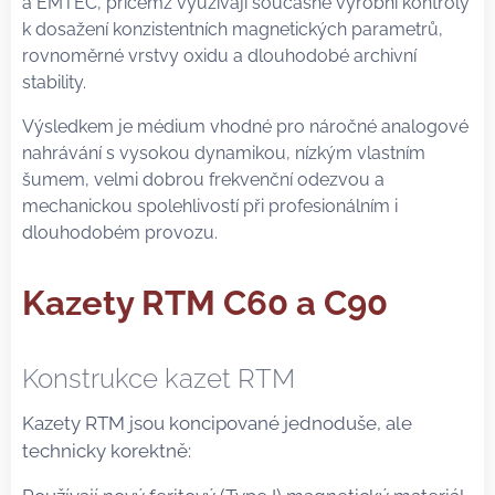
a EMTEC, přičemž využívají současné výrobní kontroly
k dosažení konzistentních magnetických parametrů,
rovnoměrné vrstvy oxidu a dlouhodobé archivní
stability.
Výsledkem je médium vhodné pro náročné analogové
nahrávání s vysokou dynamikou, nízkým vlastním
šumem, velmi dobrou frekvenční odezvou a
mechanickou spolehlivostí při profesionálním i
dlouhodobém provozu.
Kazety RTM C60 a C90
Konstrukce kazet RTM
Kazety RTM jsou koncipované jednoduše, ale
technicky korektně: