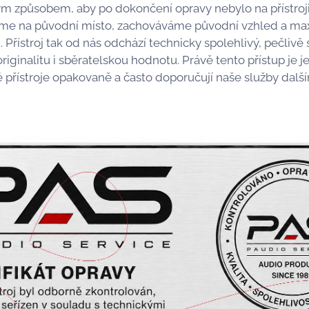
ým způsobem, aby po dokončení opravy nebylo na přístroji 
acíme na původní místo, zachováváme původní vzhled a m
Přístroj tak od nás odchází technicky spolehlivý, pečlivě 
 originalitu i sběratelskou hodnotu. Právě tento přístup je
é přístroje opakovaně a často doporučují naše služby dalš