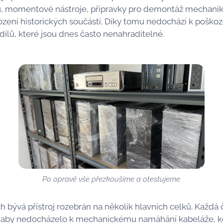
, momentové nástroje, přípravky pro demontáž mechanik a
ození historických součástí. Díky tomu nedochází k poškoz
lů, které jsou dnes často nenahraditelné.
Po opravě vše přezkoušíme a otestujeme
ch bývá přístroj rozebrán na několik hlavních celků. Každá 
, aby nedocházelo k mechanickému namáhání kabeláže, 