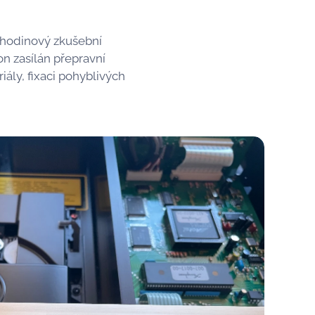
ahodinový zkušební
on zasílán přepravní
ály, fixaci pohyblivých