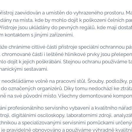
ý přístroj zaevidován a umístěn do vyhrazeného prostoru. 
ádány na místa, kde by mohlo dojít k poškození čelních p
řístroje jsou ukládány do pevných regálů, kde mají dostat
 kontaktem s jinými zařízeními.
e chráníme citlivé části přístroje speciální ochrannou pá
, chromované části i leštěné hliníkové prvky jsou přelepe
o dojít k jejich poškrábání. Stejnou ochranu používáme ta
hanickými sestavami.
neodkládáme volně na pracovní stůl. Šrouby, podložky, p
 do označených organizérů. Díky tomu nedochází ke ztrát
sně na své původní místo. Všechny demontované kompone
ní profesionálního servisního vybavení a kvalitního nářad
roji, digitálními osciloskopy, laboratorními zdroji, analy
echnikou a specializovanými servisními pomůckami určený
í je pravidelně obnovováno a používáme výhradně kvalitn