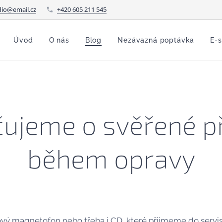
io@email.cz
+420 605 211 545
Úvod
O nás
Blog
Nezávazná poptávka
E-
čujeme o svěřené př
během opravy
vý magnetofon nebo třeba i CD, které přijmeme do servi