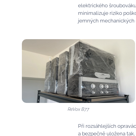
elektrického šroubováku
minimalizuje riziko pošk
jemných mechanických dí
ReVox B77
Při rozsáhlejších opravá
a bezpečně uložena tak