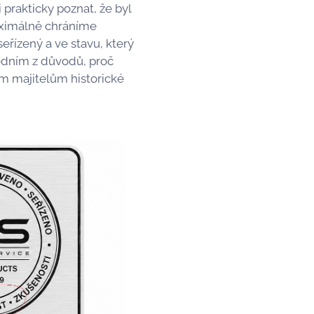
prakticky poznat, že byl
aximálně chráníme
seřízený a ve stavu, který
 jedním z důvodů, proč
ím majitelům historické