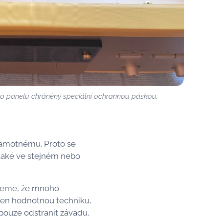
o panelu chráněny speciální ochrannou páskou.
 samotnému. Proto se
 také ve stejném nebo
ujeme, že mnoho
ejen hodnotnou techniku,
pouze odstranit závadu,