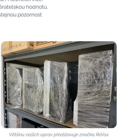
běratelskou hodnotu.
stejnou pozornost
Většinu našich oprav představuje značka ReVox