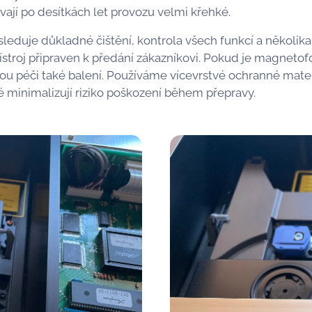
ývají po desítkách let provozu velmi křehké.
leduje důkladné čištění, kontrola všech funkcí a několik
řístroj připraven k předání zákazníkovi. Pokud je magnetof
u péči také balení. Používáme vícevrstvé ochranné materi
ré minimalizují riziko poškození během přepravy.