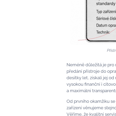
Příst
Neméně důležitá je pro
předání přístroje do opr
desítky let, získali jej
vysokou finanční i cito
a maximální transparent
Od prvního okamžiku se s
zařízení věnujeme stejn
Věříme, že kvalitní serv