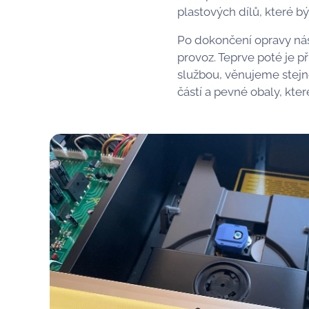
plastových dílů, které b
Po dokončení opravy nás
provoz. Teprve poté je p
službou, věnujeme stejno
částí a pevné obaly, kte