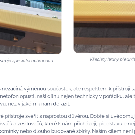
Všechny hrany předníh
stroje speciální ochrannou
is nezačíná výměnou součástek, ale respektem k přístroji
etofon opustil naši dílnu nejen technicky v pořádku, ale
u, než v jakém k nám dorazil.
 přístroje svěřit s naprostou důvěrou. Dobře si uvědom
ačů a zesilovačů, které k nám přicházejí, představuje n
zpomínky nebo dlouho budované sbírky. Naším cílem není 