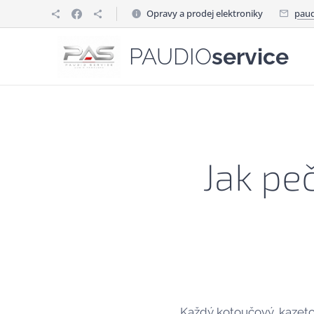
Opravy a prodej elektroniky
paud
PAUDIO
service
Jak pe
Každý kotoučový, kazeto