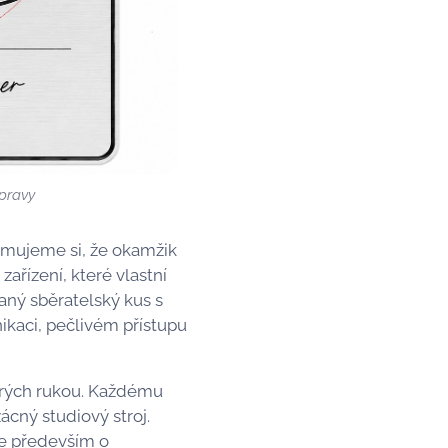
opravy
omujeme si, že okamžik
ařízení, které vlastní
aný sběratelský kus s
ikaci, pečlivém přístupu
obrých rukou. Každému
cný studiový stroj.
le především o