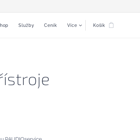
shop
Služby
Ceník
Více
Košík
ístroje
su PAUDIOservice,