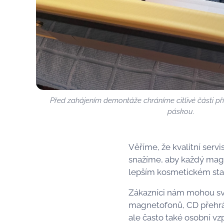
Před zahájením demontáže chráníme citlivé části pří
páskou.
Věříme, že kvalitní serv
snažíme, aby každý magn
lepším kosmetickém stav
Zákazníci nám mohou své
magnetofonů, CD přehráv
ale často také osobní v