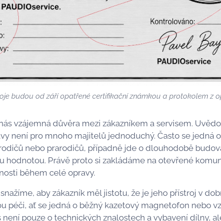
roje budou od září opatřené certifikační známkou a protokolem z 
 nás vzájemná důvěra mezi zákazníkem a servisem. Uvěd
avy není pro mnoho majitelů jednoduchý. Často se jedná o z
 od rodičů nebo prarodičů, případně jde o dlouhodobě budov
vou hodnotou. Právě proto si zakládáme na otevřené komun
nosti během celé opravy.
nažíme, aby zákazník měl jistotu, že je jeho přístroj v d
ou péči, ať se jedná o běžný kazetový magnetofon nebo vzá
is není pouze o technických znalostech a vybavení dílny, a