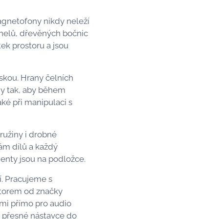
Magnetofony nikdy neleží
anelů, dřevěných bočnic
ek prostoru a jsou
skou. Hrany čelních
ny tak, aby během
ké při manipulaci s
ružiny i drobné
ám dílů a každý
nty jsou na podložce.
í. Pracujeme s
zátorem od značky
mi přímo pro audio
í přesné nástavce do