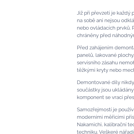
Již při převzetí je každ
na sobě ani nejsou odkl
nebo ovládacích prvků. P
chráněny před náhodným
Před zahájením demontáž
panelů, lakované plochy
servisního zásahu nemohl
těžkými kryty nebo mec
Demontované díly nikdy 
součástky jsou ukládány
komponent se vrací pře
Samozřejmostí je používá
moderními měřicími příst
Nakamichi, kalibrační t
techniku. Veškeré nářad