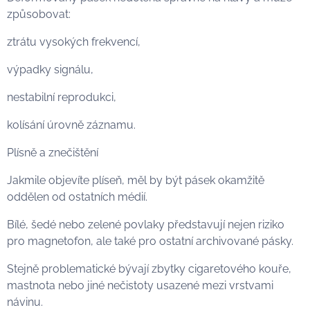
způsobovat:
ztrátu vysokých frekvencí,
výpadky signálu,
nestabilní reprodukci,
kolísání úrovně záznamu.
Plísně a znečištění
Jakmile objevíte plíseň, měl by být pásek okamžitě
oddělen od ostatních médií.
Bílé, šedé nebo zelené povlaky představují nejen riziko
pro magnetofon, ale také pro ostatní archivované pásky.
Stejně problematické bývají zbytky cigaretového kouře,
mastnota nebo jiné nečistoty usazené mezi vrstvami
návinu.