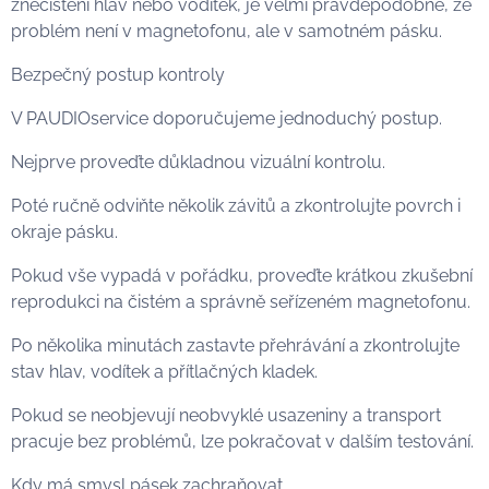
znečištění hlav nebo vodítek, je velmi pravděpodobné, že
problém není v magnetofonu, ale v samotném pásku.
Bezpečný postup kontroly
V PAUDIOservice doporučujeme jednoduchý postup.
Nejprve proveďte důkladnou vizuální kontrolu.
Poté ručně odviňte několik závitů a zkontrolujte povrch i
okraje pásku.
Pokud vše vypadá v pořádku, proveďte krátkou zkušební
reprodukci na čistém a správně seřízeném magnetofonu.
Po několika minutách zastavte přehrávání a zkontrolujte
stav hlav, vodítek a přítlačných kladek.
Pokud se neobjevují neobvyklé usazeniny a transport
pracuje bez problémů, lze pokračovat v dalším testování.
Kdy má smysl pásek zachraňovat