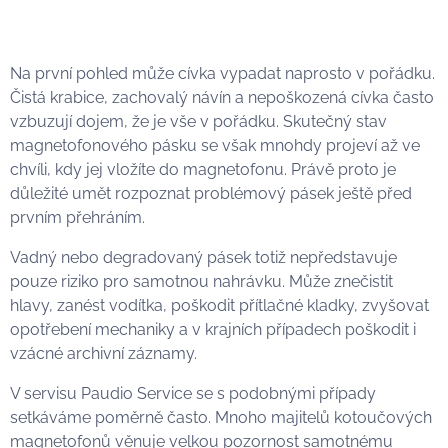
Na první pohled může cívka vypadat naprosto v pořádku.
Čistá krabice, zachovalý návín a nepoškozená cívka často
vzbuzují dojem, že je vše v pořádku. Skutečný stav
magnetofonového pásku se však mnohdy projeví až ve
chvíli, kdy jej vložíte do magnetofonu. Právě proto je
důležité umět rozpoznat problémový pásek ještě před
prvním přehráním.
Vadný nebo degradovaný pásek totiž nepředstavuje
pouze riziko pro samotnou nahrávku. Může znečistit
hlavy, zanést vodítka, poškodit přítlačné kladky, zvyšovat
opotřebení mechaniky a v krajních případech poškodit i
vzácné archivní záznamy.
V servisu Paudio Service se s podobnými případy
setkáváme poměrně často. Mnoho majitelů kotoučových
magnetofonů věnuje velkou pozornost samotnému