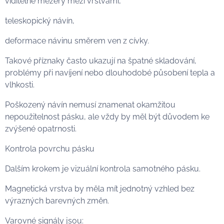
viditelné mezery mezi vrstvami,
teleskopický návín,
deformace návinu směrem ven z cívky.
Takové příznaky často ukazují na špatné skladování,
problémy při navíjení nebo dlouhodobé působení tepla a
vlhkosti.
Poškozený návín nemusí znamenat okamžitou
nepoužitelnost pásku, ale vždy by měl být důvodem ke
zvýšené opatrnosti.
Kontrola povrchu pásku
Dalším krokem je vizuální kontrola samotného pásku.
Magnetická vrstva by měla mít jednotný vzhled bez
výrazných barevných změn.
Varovné signály jsou: