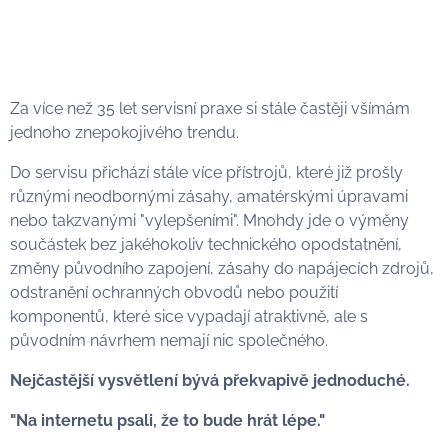
Za více než 35 let servisní praxe si stále častěji všímám
jednoho znepokojivého trendu.
Do servisu přichází stále více přístrojů, které již prošly
různými neodbornými zásahy, amatérskými úpravami
nebo takzvanými "vylepšeními". Mnohdy jde o výměny
součástek bez jakéhokoliv technického opodstatnění,
změny původního zapojení, zásahy do napájecích zdrojů,
odstranění ochranných obvodů nebo použití
komponentů, které sice vypadají atraktivně, ale s
původním návrhem nemají nic společného.
Nejčastější vysvětlení bývá překvapivě jednoduché.
"Na internetu psali, že to bude hrát lépe."