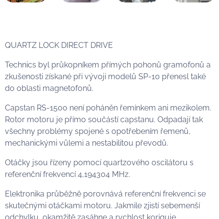
QUARTZ LOCK DIRECT DRIVE
Technics byl průkopníkem přímých pohonů gramofonů a
zkušenosti získané při vývoji modelů SP-10 přenesl také
do oblasti magnetofonů.
Capstan RS-1500 není poháněn řemínkem ani mezikolem.
Rotor motoru je přímo součástí capstanu. Odpadají tak
všechny problémy spojené s opotřebením řemenů,
mechanickými vůlemi a nestabilitou převodů.
Otáčky jsou řízeny pomocí quartzového oscilátoru s
referenční frekvencí 4,194304 MHz.
Elektronika průběžně porovnává referenční frekvenci se
skutečnými otáčkami motoru. Jakmile zjistí sebemenší
odchylku, okamžitě zasáhne a rychlost koriguje.