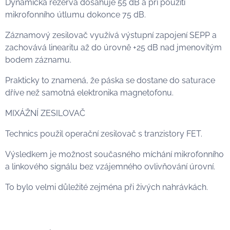
Dynamická rezerva dosahuje 55 dB a při použití
mikrofonního útlumu dokonce 75 dB.
Záznamový zesilovač využívá výstupní zapojení SEPP a
zachovává linearitu až do úrovně +25 dB nad jmenovitým
bodem záznamu.
Prakticky to znamená, že páska se dostane do saturace
dříve než samotná elektronika magnetofonu.
MIXÁŽNÍ ZESILOVAČ
Technics použil operační zesilovač s tranzistory FET.
Výsledkem je možnost současného míchání mikrofonního
a linkového signálu bez vzájemného ovlivňování úrovní.
To bylo velmi důležité zejména při živých nahrávkách.