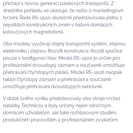
přichází s novou generací páskových transportů. Z
dnešního pohledu se ukazuje, že nešlo o marketingové
tvrzení. Řada RS-1500 skutečně představovala jednu z
největších konstrukčních změn v historii domácích
kotoučových magnetofonů.
Oba modely využívají stejný transportní systém, stejnou
elektroniku i stejnou filozofii konstrukce. Rozdíl spočívá
pouze v konfiguraci hlav. Model RS-1500 je určen pro
profesionální dvoustopý záznam a současně umožňuje
přehrávání čtyřstopých pásků. Model RS-1506 naopak
nabízí čtyřstopý záznam a přehrávání a současně
umožňuje přehrávání dvoustopých nahrávek.
V době svého vzniku představovaly oba stroje vrchol
nabídky Technicsu a byly určeny nejen náročným
domácím uživatelům, ale také rozhlasovým studiím,
produkčním pracovištím a profesionálním zvukařům.