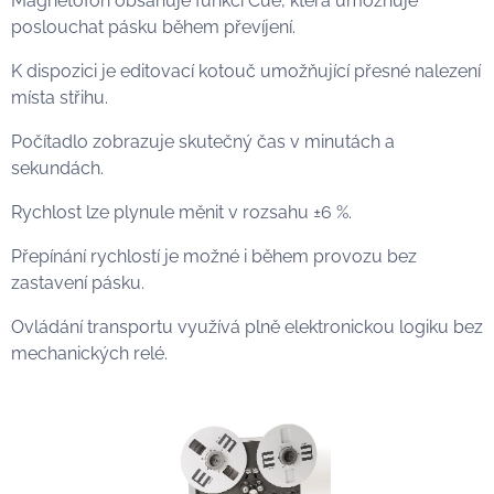
Magnetofon obsahuje funkci Cue, která umožňuje
poslouchat pásku během převíjení.
K dispozici je editovací kotouč umožňující přesné nalezení
místa střihu.
Počítadlo zobrazuje skutečný čas v minutách a
sekundách.
Rychlost lze plynule měnit v rozsahu ±6 %.
Přepínání rychlostí je možné i během provozu bez
zastavení pásku.
Ovládání transportu využívá plně elektronickou logiku bez
mechanických relé.