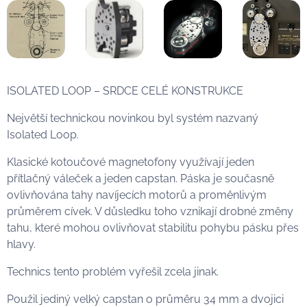
ISOLATED LOOP – SRDCE CELÉ KONSTRUKCE
Největší technickou novinkou byl systém nazvaný
Isolated Loop.
Klasické kotoučové magnetofony využívají jeden
přítlačný váleček a jeden capstan. Páska je současně
ovlivňována tahy navíjecích motorů a proměnlivým
průměrem cívek. V důsledku toho vznikají drobné změny
tahu, které mohou ovlivňovat stabilitu pohybu pásku přes
hlavy.
Technics tento problém vyřešil zcela jinak.
Použil jediný velký capstan o průměru 34 mm a dvojici