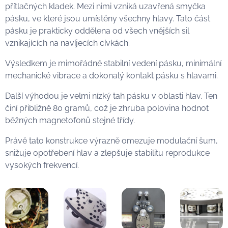
přítlačných kladek. Mezi nimi vzniká uzavřená smyčka
pásku, ve které jsou umístěny všechny hlavy. Tato část
pásku je prakticky oddělena od všech vnějších sil
vznikajících na navíjecích cívkách.
Výsledkem je mimořádně stabilní vedení pásku, minimální
mechanické vibrace a dokonalý kontakt pásku s hlavami.
Další výhodou je velmi nízký tah pásku v oblasti hlav. Ten
činí přibližně 80 gramů, což je zhruba polovina hodnot
běžných magnetofonů stejné třídy.
Právě tato konstrukce výrazně omezuje modulační šum,
snižuje opotřebení hlav a zlepšuje stabilitu reprodukce
vysokých frekvencí.