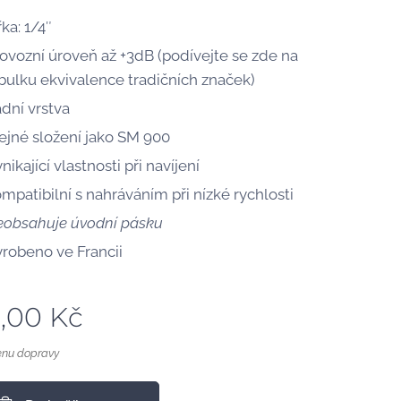
řka: 1/4″
ovozní úroveň až +3dB (podívejte se zde na
bulku ekvivalence tradičních značek)
dní vrstva
ejné složení jako SM 900
nikající vlastnosti při navíjení
mpatibilní s nahráváním při nízké rychlosti
obsahuje úvodní pásku
robeno ve Francii
0,00
Kč
enu dopravy