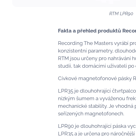
RTM LPR90
Fakta a přehled produktů Reco
Recording The Masters vyrábí pr
konzistentní parametry, dlouhodo
RTM jsou určeny pro nahrávání hu
studii, tak domácími uživateli po
Cívkové magnetofonové pásky 
LPR35 je dlouhohrající čtvrtpalc
nízkým šumem a vyváženou frekve
mechanické stability. Je vhodná 
seřízených magnetofonech.
LPR90 je dlouhohrající páska vyc
LPR35 a je určena pro náročnější