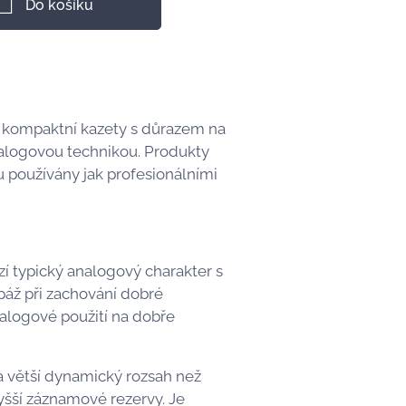
Do košíku
 kompaktní kazety s důrazem na
analogovou technikou. Produkty
u používány jak profesionálními
í typický analogový charakter s
páž při zachování dobré
nalogové použití na dobře
a větší dynamický rozsah než
yšší záznamové rezervy. Je