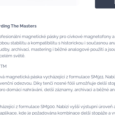
rding The Masters
ofesionální magnetické pásky pro cívkové magnetofony a
bou stabilitu a kompatibilitu s historickou i současnou 
dby, archivaci, mastering i běžné analogové použití a jso
 celém světě.
RTM
ová magnetická páska vycházející z formulace SM911. Nabíz
nční odezvou. Díky tenčí nosné fólii umožňuje delší sto
pro domácí nahrávání, delší záznamy, archivaci a běžné a
házející z formulace SM900. Nabízí vyšší výstupní úroveň 
 aplikace, kde je požadována kombinace delší stopáže a v