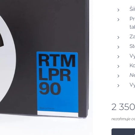
Ší
Pr
ta
Za
St
Vy
Ko
Ne
Vy
2 35
nezahrnuje c