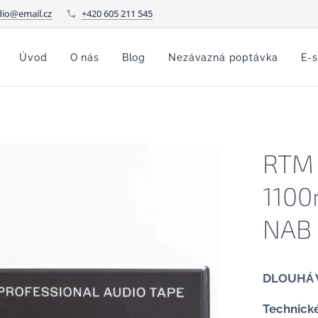
io@email.cz
+420 605 211 545
Úvod
O nás
Blog
Nezávazná poptávka
E-
RTM 
1100
NAB
DLOUHÁ 
Technick