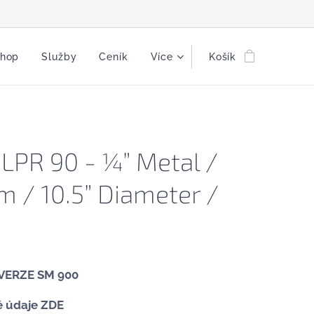
shop
Služby
Ceník
Více
Košík
LPR 90 - ¼” Metal /
m / 10.5” Diameter /
VERZE SM 900
é údaje
ZDE