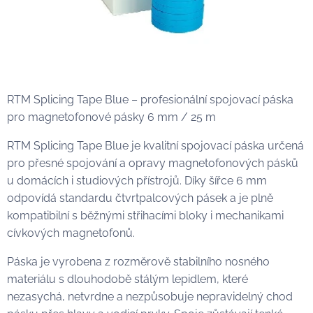
RTM Splicing Tape Blue – profesionální spojovací páska
pro magnetofonové pásky 6 mm / 25 m
RTM Splicing Tape Blue je kvalitní spojovací páska určená
pro přesné spojování a opravy magnetofonových pásků
u domácích i studiových přístrojů. Díky šířce 6 mm
odpovídá standardu čtvrtpalcových pásek a je plně
kompatibilní s běžnými střihacími bloky i mechanikami
cívkových magnetofonů.
Páska je vyrobena z rozměrově stabilního nosného
materiálu s dlouhodobě stálým lepidlem, které
nezasychá, netvrdne a nezpůsobuje nepravidelný chod