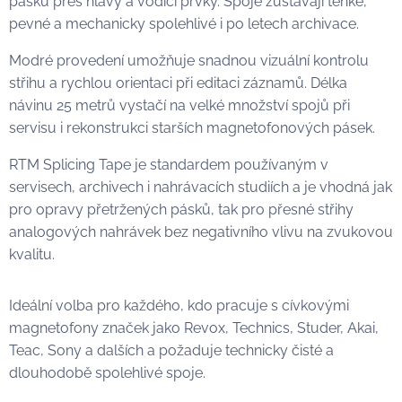
pásku přes hlavy a vodicí prvky. Spoje zůstávají tenké,
pevné a mechanicky spolehlivé i po letech archivace.
Modré provedení umožňuje snadnou vizuální kontrolu
střihu a rychlou orientaci při editaci záznamů. Délka
návinu 25 metrů vystačí na velké množství spojů při
servisu i rekonstrukci starších magnetofonových pásek.
RTM Splicing Tape je standardem používaným v
servisech, archivech i nahrávacích studiích a je vhodná jak
pro opravy přetržených pásků, tak pro přesné střihy
analogových nahrávek bez negativního vlivu na zvukovou
kvalitu.
Ideální volba pro každého, kdo pracuje s cívkovými
magnetofony značek jako Revox, Technics, Studer, Akai,
Teac, Sony a dalších a požaduje technicky čisté a
dlouhodobě spolehlivé spoje.